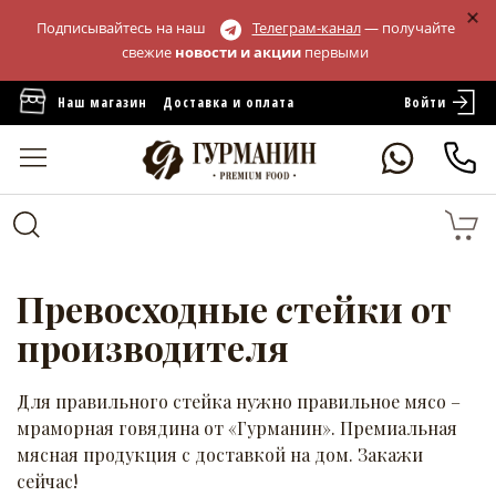
Подписывайтесь на наш
Телеграм-канал
— получайте
свежие
новости и акции
первыми
Войти
Наш магазин
Доставка и оплата
Превосходные стейки от
производителя
Для правильного стейка нужно правильное мясо –
мраморная говядина от «Гурманин». Премиальная
мясная продукция с доставкой на дом. Закажи
сейчас!