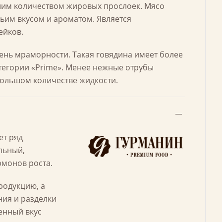
шим количеством жировых прослоек. Мясо
ьим вкусом и ароматом. Является
ейков.
ень мраморности. Такая говядина имеет более
тегории «Prime». Менее нежные отрубы
большом количестве жидкости.
ет ряд
льный,
рмонов роста.
родукцию, а
ния и разделки
енный вкус