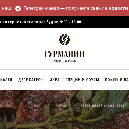
а наш
Телеграм-канал
— получайте свежие
новости
 интернет-магазина: будни 9:00 - 18:00
АКАЛЕЯ
ДЕЛИКАТЕСЫ
ИКРА
СПЕЦИИ И СОУСЫ
БОКСЫ И Н
ГЛАВНАЯ
СТЕЙКИ
РИБАЙ
СТЕЙК РИБАЙ CHOICE, 300 ГР.