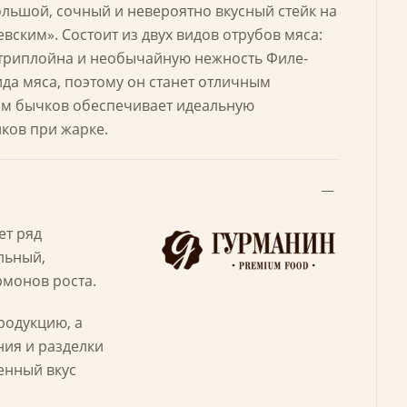
большой, сочный и невероятно вкусный стейк на
вским». Состоит из двух видов отрубов мяса:
Стриплойна и необычайную нежность Филе-
ида мяса, поэтому он станет отличным
орм бычков обеспечивает идеальную
йков при жарке.
ет ряд
льный,
рмонов роста.
родукцию, а
ния и разделки
енный вкус