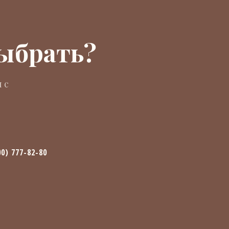
выбрать?
 с
00) 777-82-80