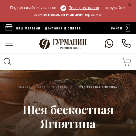
Подписывайтесь на наш
Телеграм-канал
— получайте
свежие
новости и акции
первыми
Войти
Наш магазин
Доставка и оплата
ГЛАВНАЯ
МЯСО
ЯГНЯТИНА
ШЕЯ БЕСКОСТНАЯ ЯГНЯТИНА
Шея бескостная
Ягнятина