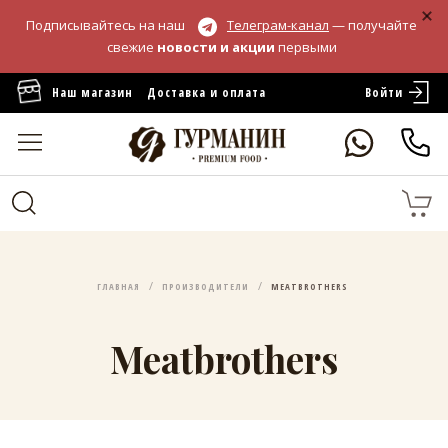
Подписывайтесь на наш
Телеграм-канал
— получайте
свежие
новости и акции
первыми
Войти
Наш магазин
Доставка и оплата
ГЛАВНАЯ
ПРОИЗВОДИТЕЛИ
MEATBROTHERS
Meatbrothers