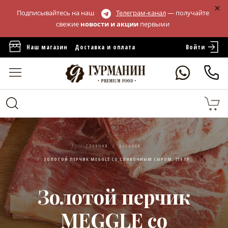
Подписывайтесь на наш
Телеграм-канал
— получайте
свежие
новости и акции
первыми
Войти
Наш магазин
Доставка и оплата
ГЛАВНАЯ
БАКАЛЕЯ
ЗОЛОТОЙ ПЕРЧИК MEGGLE СО СЛИВОЧНЫМ СЫРОМ, 210 ГР.
Золотой перчик
MEGGLE со