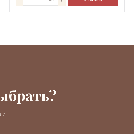
выбрать?
 с