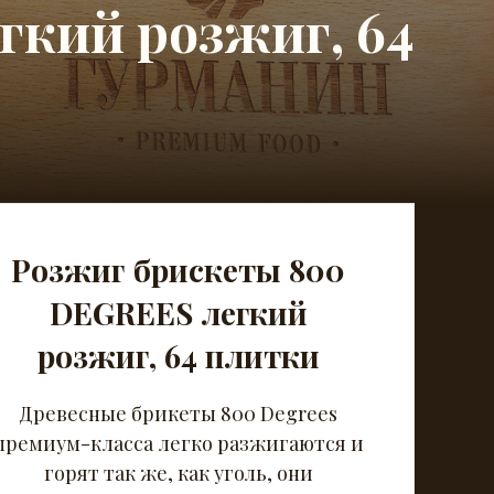
гкий розжиг, 64
Розжиг брискеты 800
DEGREES легкий
розжиг, 64 плитки
Древесные брикеты 800 Degrees
премиум-класса легко разжигаются и
горят так же, как уголь, они