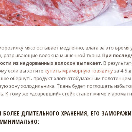
розилку мясо остывает медленно, влага за это время 
ы, разрывающие волокна мышечной ткани.
При после
ости из надорванных волокон вытекает
. В результа
ому если вы хотите
купить мраморную говядину
за 4-5 
учше обернуть продукт хлопчатобумажным полотенцем 
вую зону холодильника. Ткань будет поглощать избыток 
ь. К тому же «дозревший» стейк станет мягче и ароматн
Я БОЛЕЕ ДЛИТЕЛЬНОГО ХРАНЕНИЯ, ЕГО ЗАМОРАЖИ
 МИНИМАЛЬНО: