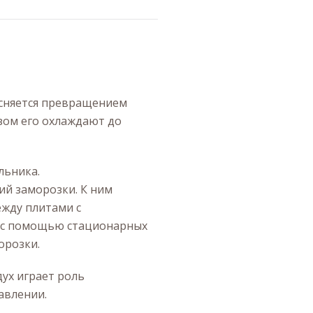
ясняется превращением
азом его охлаждают до
льника.
й заморозки. К ним
ежду плитами с
я с помощью стационарных
орозки.
ух играет роль
авлении.