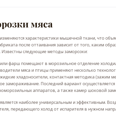
розки мяса
изменяются характеристики мышечной ткани, что объ
абриката после оттаивания зависит от того, каким обр
. Известны следующие методы заморозки:
 или фарш помещают в морозильное отделение холоди
одители мяса и птицы применяют несколько технологи
 жидкие хладоносители, контактная методика (зажим м
ное замораживание. Последний вариант осуществляетс
роморозильных аппаратов, а также камер шоковой зам
вляется наиболее универсальным и эффективным. Возд
еля, передающего холод от испарителя в нужном напр